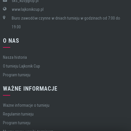
sks_kusy@op.pl
www.lajkonikcup.pl
Biuro zawodów czynne w dniach turnieju w godzinach od 7:00 do
19.00
O NAS
Nasza historia
O turnieju Lajkonik Cup
Program turnieju
WAŻNE INFORMACJE
Ważne informacje o turnieju
Regulamin turnieju
Program turnieju